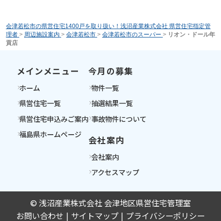
会津若松市の県営住宅1400戸を取り扱い！浅沼産業株式会社 県営住宅指定管
理者
>
周辺施設案内
>
会津若松市
>
会津若松市のスーパー
>
リオン・ドール年
貢店
メインメニュー
今月の募集
ホーム
物件一覧
県営住宅一覧
抽選結果一覧
県営住宅申込みご案内
事故物件について
福島県ホームページ
会社案内
会社案内
アクセスマップ
© 浅沼産業株式会社 会津地区県営住宅管理室
お問い合わせ
サイトマップ
プライバシーポリシー