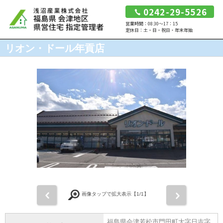
0242-29-5526
営業時間：08:30～17：15
定休日：土・日・祝日・年末年始
リオン・ドール年貢店
前
次
画像タップで拡大表示【
1
/1】
福島県会津若松市門田町大字日吉字