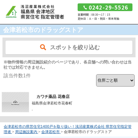
0242-29-5526
営業時間：08:30～17：15
定休日：土・日・祝日・年末年始
会津若松市のドラッグストア
スポットを絞り込む
※物件情報の周辺施設紹介のページであり、各店舗への問い合わせは当
社では対応できません。
該当件数
1
件
カワチ薬品 花春店
福島県会津若松市花春町
-
会津若松市の県営住宅1400戸を取り扱い！浅沼産業株式会社 県営住宅指定管
理者
>
周辺施設案内
>
会津若松市
>
会津若松市のドラッグストア