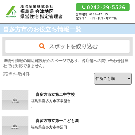
0242-29-5526
営業時間：08:30～17：15
定休日：土・日・祝日・年末年始
喜多方市のお役立ち情報一覧
スポットを絞り込む
※物件情報の周辺施設紹介のページであり、各店舗への問い合わせは当
社では対応できません。
該当件数
4
件
喜多方市立第二中学校
福島県喜多方市字常盤台
-
喜多方市立第一こども園
福島県喜多方市字沼田
-