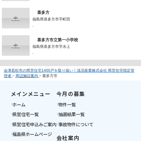
喜多方
福島県喜多方市字町田
-
喜多方市立第一小学校
福島県喜多方市字水上
-
会津若松市の県営住宅1400戸を取り扱い！浅沼産業株式会社 県営住宅指定管
理者
>
周辺施設案内
>
喜多方市
メインメニュー
今月の募集
ホーム
物件一覧
県営住宅一覧
抽選結果一覧
県営住宅申込みご案内
事故物件について
福島県ホームページ
会社案内