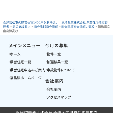
会津若松市の県営住宅1400戸を取り扱い！浅沼産業株式会社 県営住宅指定管
理者
>
周辺施設案内
>
南会津郡南会津町
>
南会津郡南会津町の高校
>
福島県立
南会津高校
メインメニュー
今月の募集
ホーム
物件一覧
県営住宅一覧
抽選結果一覧
県営住宅申込みご案内
事故物件について
福島県ホームページ
会社案内
会社案内
アクセスマップ
© 浅沼産業株式会社 会津地区県営住宅管理室