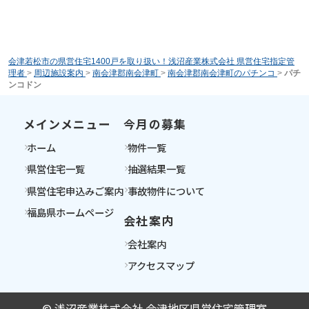
会津若松市の県営住宅1400戸を取り扱い！浅沼産業株式会社 県営住宅指定管
理者
>
周辺施設案内
>
南会津郡南会津町
>
南会津郡南会津町のパチンコ
>
パチ
ンコドン
メインメニュー
今月の募集
ホーム
物件一覧
県営住宅一覧
抽選結果一覧
県営住宅申込みご案内
事故物件について
福島県ホームページ
会社案内
会社案内
アクセスマップ
© 浅沼産業株式会社 会津地区県営住宅管理室