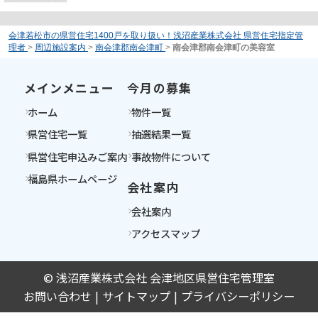
会津若松市の県営住宅1400戸を取り扱い！浅沼産業株式会社 県営住宅指定管
理者
>
周辺施設案内
>
南会津郡南会津町
>
南会津郡南会津町の美容室
メインメニュー
今月の募集
ホーム
物件一覧
県営住宅一覧
抽選結果一覧
県営住宅申込みご案内
事故物件について
福島県ホームページ
会社案内
会社案内
アクセスマップ
© 浅沼産業株式会社 会津地区県営住宅管理室
お問い合わせ
サイトマップ
プライバシーポリシー