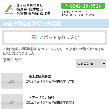
0242-29-5526
営業時間：08:30～17：15
定休日：土・日・祝日・年末年始
南会津郡南会津町の美容室
スポットを絞り込む
※物件情報の周辺施設紹介のページであり、各店舗への問い合わせは当
社では対応できません。
該当件数
2
件
亜土里絵美容室
福島県南会津郡南会津町田島字北下原
-
ヘアーサロン保科
福島県南会津郡南会津町田島字東荒井
-