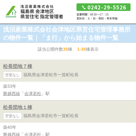
0242-29-5526
営業時間：08:30～17：15
定休日：土・日・祝日・年末年始
浅沼産業株式会社会津地区県営住宅管理事務所
の物件一覧｜「ま行」から始まる物件一覧
該当公開件数
35
棟
1-35
棟表示
松長団地７棟
福島県会津若松市一箕町松長
空室なし
築33年
磐越西線
「
会津若松
」駅
松長団地１棟
福島県会津若松市一箕町松長
空室なし
築40年
磐越西線
「
会津若松
」駅