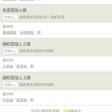
松長団地４棟
福島県会津若松市一箕町松長
空室なし
築38年
磐越西線
「
会津若松
」駅
緑町団地１５棟
福島県会津若松市緑町
空室なし
築32年
只見線
「
西若松
」駅
緑町団地１３棟
福島県会津若松市緑町
空室なし
築34年
只見線
「
西若松
」駅
該当公開件数
35
棟
1-35
棟表示